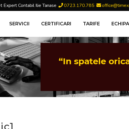
t Expert Contabil Ilie Tanase
0723.170.785
office@timex
SERVICII
CERTIFICARI
TARIFE
ECHIP
ic1