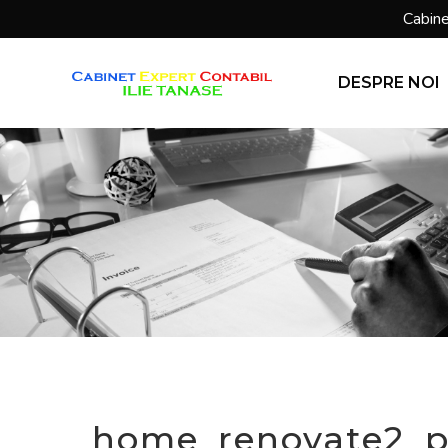
Sari
Cabine
la
conținut
DESPRE NOI
home_renovate2_p