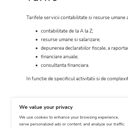
Tarifele servicii contabilitate si resurse umane a
contabilitate de la A la Z;
resurse umane si salarizare;
depunerea declaratiilor fiscale, a raportar
financiare anuale;
consultanta financiara.
In functie de specificul activitatii si de complexi
We value your privacy
Servicii de Contabilitate, consultanta financiara si fiscala in
We use cookies to enhance your browsing experience,
Pitesti
Despre Noi
Servicii
Echipa
Certificari
serve personalized ads or content, and analyze our traffic.