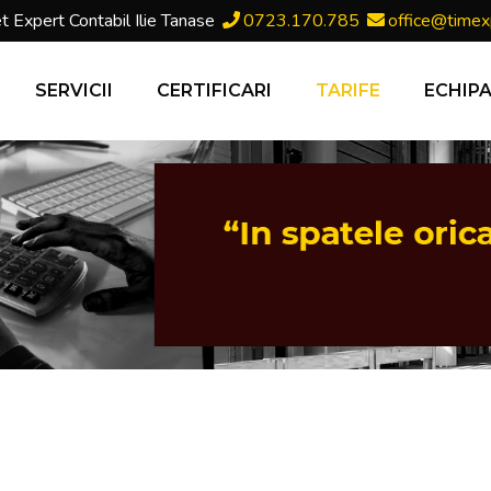
t Expert Contabil Ilie Tanase
0723.170.785
office@timex
SERVICII
CERTIFICARI
TARIFE
ECHIP